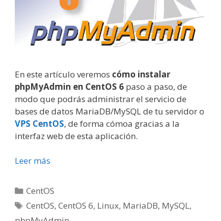
En este artículo veremos
cómo instalar
phpMyAdmin en CentOS 6
paso a paso, de
modo que podrás administrar el servicio de
bases de datos MariaDB/MySQL de tu servidor o
VPS CentOS
, de forma cómoa gracias a la
interfaz web de esta aplicación.
Leer más
Categorías
CentOS
Etiquetas
CentOS
,
CentOS 6
,
Linux
,
MariaDB
,
MySQL
,
phpMyAdmin