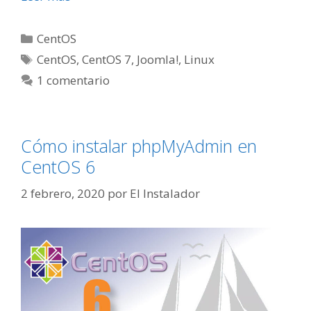
Categorías
CentOS
Etiquetas
CentOS
,
CentOS 7
,
Joomla!
,
Linux
1 comentario
Cómo instalar phpMyAdmin en
CentOS 6
2 febrero, 2020
por
El Instalador