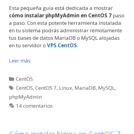
Esta pequeña guía está dedicada a mostrar
cómo instalar phpMyAdmin en CentOS 7
paso
a paso. Con esta potente herramienta instalada
en tu sistema podrás administrar remotamente
tus bases de datos MariaDB o MySQL alojadas
en tu servidor o
VPS CentOS
.
Leer más
Categorías
CentOS
Etiquetas
CentOS
,
CentOS 7
,
Linux
,
MariaDB
,
MySQL
,
phpMyAdmin
14 comentarios
Cómo instalar Nginx en CentOS 7