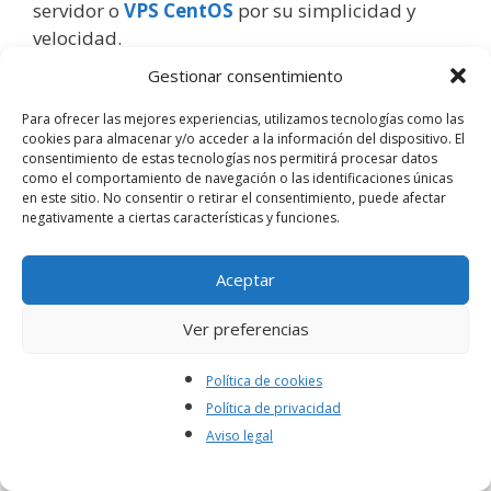
servidor o
VPS CentOS
por su simplicidad y
velocidad.
Gestionar consentimiento
Leer más
Para ofrecer las mejores experiencias, utilizamos tecnologías como las
cookies para almacenar y/o acceder a la información del dispositivo. El
Categorías
CentOS
consentimiento de estas tecnologías nos permitirá procesar datos
como el comportamiento de navegación o las identificaciones únicas
Etiquetas
CentOS
,
CentOS 7
,
Linux
,
Nginx
en este sitio. No consentir o retirar el consentimiento, puede afectar
negativamente a ciertas características y funciones.
8 comentarios
Aceptar
Cómo instalar Openfire en CentOS
Ver preferencias
7
Política de cookies
23 diciembre, 2019
por
El Instalador
Política de privacidad
Aviso legal