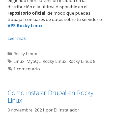
eligiendo entre la versión incluida en la
distribución o la última disponible en el
r
epositorio oficial
, de modo que puedas
trabajar con bases de datos sobre tu servidor o
VPS Rocky Linux
.
Leer más
Categorías
Rocky Linux
Etiquetas
Linux
,
MySQL
,
Rocky Linux
,
Rocky Linux 8
1 comentario
Cómo instalar Drupal en Rocky
Linux
9 noviembre, 2021
por
El Instalador