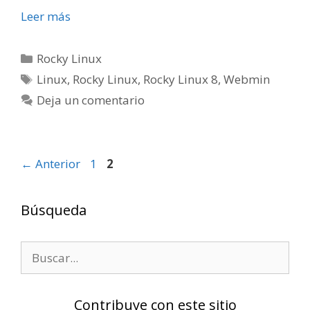
Leer más
Categorías
Rocky Linux
Etiquetas
Linux
,
Rocky Linux
,
Rocky Linux 8
,
Webmin
Deja un comentario
Página
Página
←
Anterior
1
2
Búsqueda
Buscar:
Contribuye con este sitio