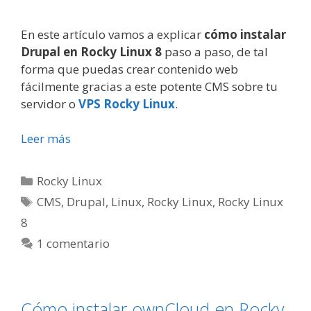
En este artículo vamos a explicar
cómo instalar
Drupal en Rocky Linux 8
paso a paso, de tal
forma que puedas crear contenido web
fácilmente gracias a este potente CMS sobre tu
servidor o
VPS Rocky Linux
.
Leer más
Categorías
Rocky Linux
Etiquetas
CMS
,
Drupal
,
Linux
,
Rocky Linux
,
Rocky Linux
8
1 comentario
Cómo instalar ownCloud en Rocky