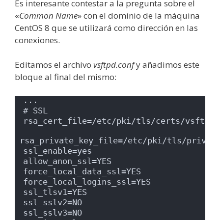
Es interesante contestar a la pregunta sobre el
«
Common Name
» con el dominio de la máquina
CentOS 8 que se utilizará como dirección en las
conexiones.
Editamos el archivo
vsftpd.conf
y añadimos este
bloque al final del mismo:
...
# SSL
rsa_cert_file=/etc/pki/tls/certs/vsftpd.
rsa_private_key_file=/etc/pki/tls/privat
ssl_enable=yes
allow_anon_ssl=YES
force_local_data_ssl=YES
force_local_logins_ssl=YES
ssl_tlsv1=YES
ssl_sslv2=NO
ssl_sslv3=NO