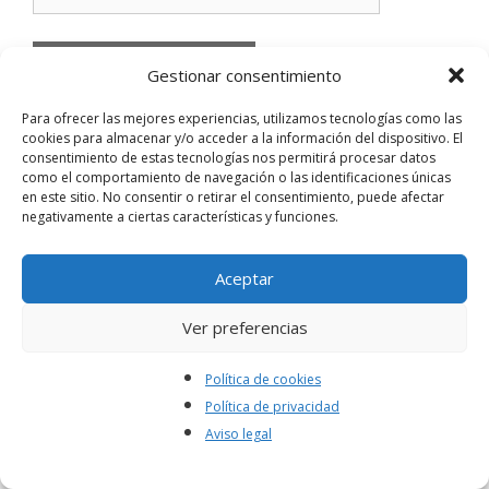
Gestionar consentimiento
Para ofrecer las mejores experiencias, utilizamos tecnologías como las
cookies para almacenar y/o acceder a la información del dispositivo. El
consentimiento de estas tecnologías nos permitirá procesar datos
Búsqueda
como el comportamiento de navegación o las identificaciones únicas
en este sitio. No consentir o retirar el consentimiento, puede afectar
negativamente a ciertas características y funciones.
Buscar:
Aceptar
Contribuye con este sitio
Ver preferencias
¿Quieres ayudarnos a mantener este sitio? Con
1
$
desde PayPal contribuyes a la creación de
Política de cookies
nuevos contenidos, ¡gracias!
Política de privacidad
Aviso legal