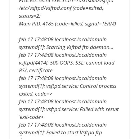
Process: 4414 ExecStart=/usr/sbin/vsftpd
/etc/vsftpd/vsftpd.conf (code=exited,
status=2)
Main PID: 4185 (code=killed, signal=TERM)
feb 17 17:48:08 localhost.localdomain
systemd[1]: Starting Vsftpd ftp daemon…
feb 17 17:48:08 localhost.localdomain
vsftpd[4414]: 500 OOPS: SSL: cannot load
RSA certificate
feb 17 17:48:08 localhost.localdomain
systemd[1]: vsftpd.service: Control process
exited, code=>
feb 17 17:48:08 localhost.localdomain
systemd[1]: vsftpd.service: Failed with result
‘exit-code>
feb 17 17:48:08 localhost.localdomain
systemd[1]: Failed to start Vsftpd ftp