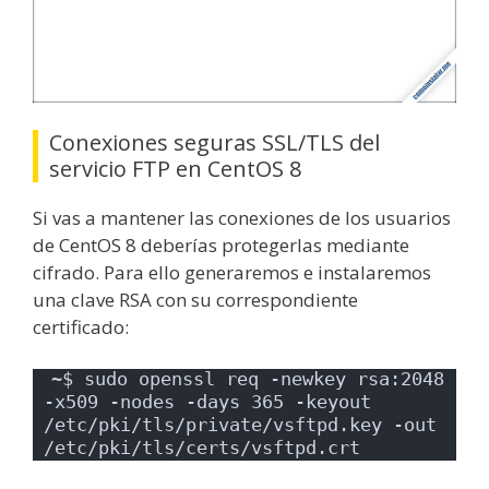
Conexiones seguras SSL/TLS del
servicio FTP en CentOS 8
Si vas a mantener las conexiones de los usuarios
de CentOS 8 deberías protegerlas mediante
cifrado. Para ello generaremos e instalaremos
una clave RSA con su correspondiente
certificado:
~$ sudo openssl req -newkey rsa:2048 
-x509 -nodes -days 365 -keyout 
/etc/pki/tls/private/vsftpd.key -out 
/etc/pki/tls/certs/vsftpd.crt