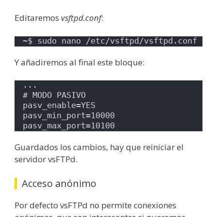
Editaremos
vsftpd.conf
:
~$ sudo nano /etc/vsftpd/vsftpd.conf
Y añadiremos al final este bloque:
...
# MODO PASIVO
pasv_enable=YES
pasv_min_port=10000
pasv_max_port=10100
Guardados los cambios, hay que reiniciar el
servidor vsFTPd.
Acceso anónimo
Por defecto vsFTPd no permite conexiones