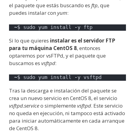
el paquete que estás buscando es
ftp
, que
puedes instalar con
yum
:
~$ sudo yum install -y ftp
Si lo que quieres
instalar es el servidor FTP
para tu máquina CentOS 8
, entonces
optaremos por vsFTPd, y el paquete que
buscamos es
vsftpd
:
~$ sudo yum install -y vsftpd
Tras la descarga e instalación del paquete se
crea un nuevo servicio en CentOS 8, el servicio
vsftpd.service
o simplemente
vsftpd
. Este servicio
no queda en ejecución, ni tampoco está activado
para iniciar automáticamente en cada arranque
de CentOS 8.