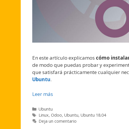
En este artículo explicamos
cómo instala
de modo que puedas probar y experimenta
que satisfará prácticamente cualquier nec
Ubuntu
.
Leer más
Categorías
Ubuntu
Etiquetas
Linux
,
Odoo
,
Ubuntu
,
Ubuntu 18.04
Deja un comentario